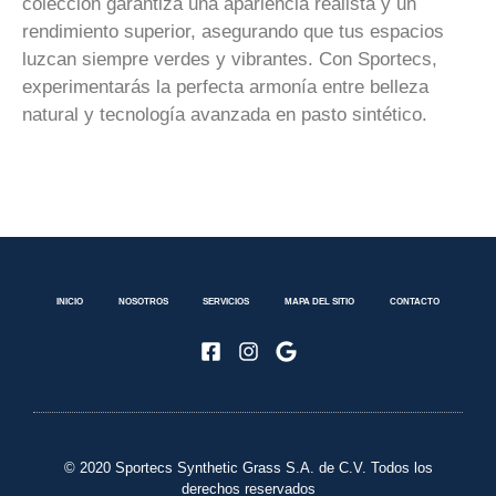
colección garantiza una apariencia realista y un
rendimiento superior, asegurando que tus espacios
luzcan siempre verdes y vibrantes. Con Sportecs,
experimentarás la perfecta armonía entre belleza
natural y tecnología avanzada en pasto sintético.
INICIO
NOSOTROS
SERVICIOS
MAPA DEL SITIO
CONTACTO
© 2020 Sportecs Synthetic Grass S.A. de C.V. Todos los
derechos reservados